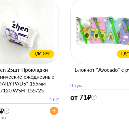
НДС 22%
НДС
en 25шт Прокладки
Блокнот "Avocado" с р
енические ежедневные
DAILY PADS" 155мм
Штука
1/120,WSH-155/25
от 71
₽
?
1 шт
₽
?
/ шт