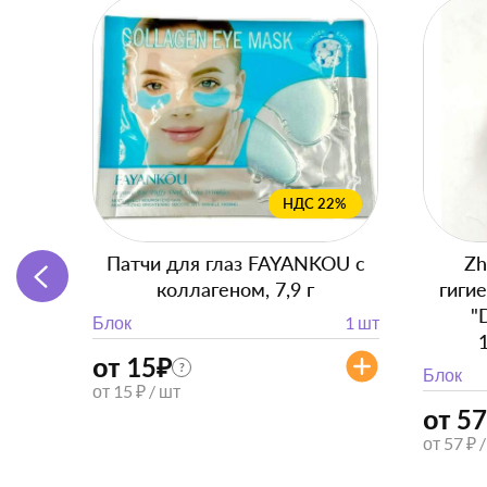
НДС 22%
Патчи для глаз FAYANKOU с
Zh
коллагеном, 7,9 г
гиги
"
Блок
1 шт
от 15
₽
?
Блок
от 15 ₽ / шт
от 57
от 57 ₽ 