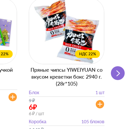
 22%
НДС 22%
учкой
Пряные чипсы YIWEIYUAN со
Подг
вкусом креветки бокс 2940 г.
(28г*105)
Блок
Блок
1 шт
от 
9
₽
от 882
6
₽
6 ₽ / шт
Коробка
105 блоков