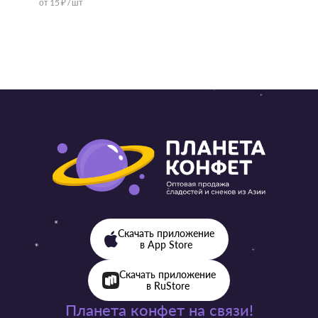
от 15 ₽ / шт
от 57 ₽ 
Скачать приложение
в App Store
Скачать приложение
в RuStore
Планета конфет на связи!