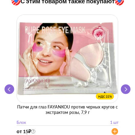
С этим товаром также покупают
НДС 22%
Патчи для глаз FAYANKOU против черных кругов с
Zhen 
экстрактом розы, 7,9 г
"
Блок
1 шт
Блок
от 15
₽
от 57
?