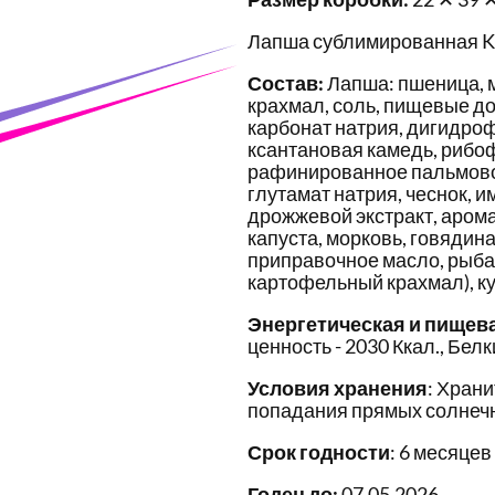
Лапша сублимированная Ka
Состав:
Лапша: пшеница, 
крахмал, соль, пищевые до
карбонат натрия, дигидро
ксантановая камедь, рибоф
рафинированное пальмовое 
глутамат натрия, чеснок, и
дрожжевой экстракт, аром
капуста, морковь, говядин
приправочное масло, рыба,
картофельный крахмал), ку
Энергетическая и пищев
ценность - 2030 Ккал., Белки 
Условия хранения
: Храни
попадания прямых солнечн
Срок годности
: 6 месяцев
Годен до:
07.05.2026