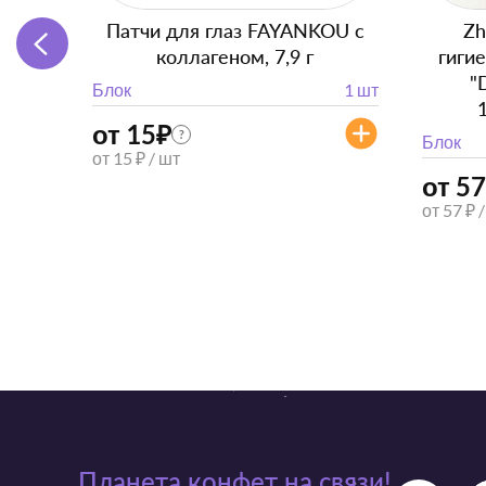
Патчи для глаз FAYANKOU с
Zh
коллагеном, 7,9 г
гиги
"
Блок
1 шт
от 15
₽
?
Блок
от 15 ₽ / шт
от 57
от 57 ₽ 
Планета конфет на связи!