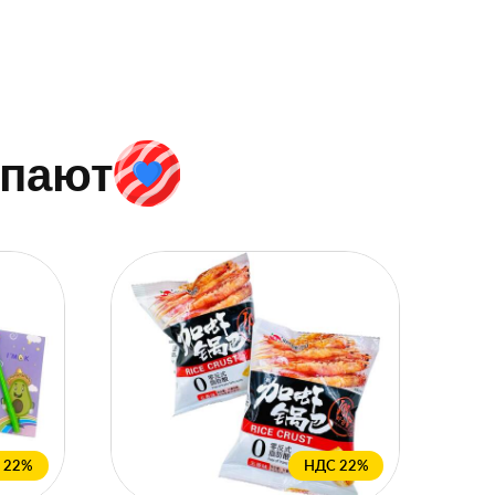
упают
 22%
НДС 22%