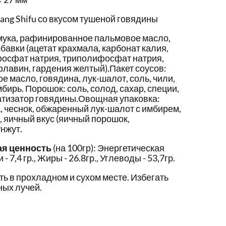
ng Shifu со вкусом тушеной говядины
мука, рафинированное пальмовое масло,
бавки (ацетат крахмала, карбонат калия,
фосфат натрия, триполифосфат натрия,
лавин, гардения желтый).Пакет соусов:
масло, говядина, лук-шалот, соль, чили,
мбирь. Порошок: соль, солод, сахар, специи,
атизатор говядины.Овощная упаковка:
а, чеснок, обжаренный лук-шалот с имбирем,
 яичный вкус (яичный порошок,
нжут.
ая ценность
(на 100гр): Энергетическая
- 7,4 гр., Жиры - 26.8гр., Углеводы - 53,7гр.
ть в прохладном и сухом месте. Избегать
ых лучей.