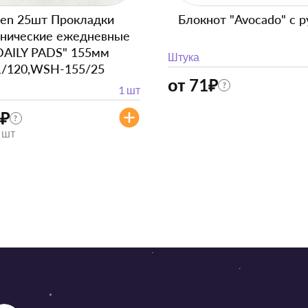
en 25шт Прокладки
Блокнот "Avocado" с р
енические ежедневные
DAILY PADS" 155мм
Штука
1/120,WSH-155/25
от 71
₽
?
1 шт
₽
?
/ шт