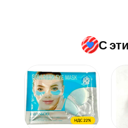
С эт
НДС 22%