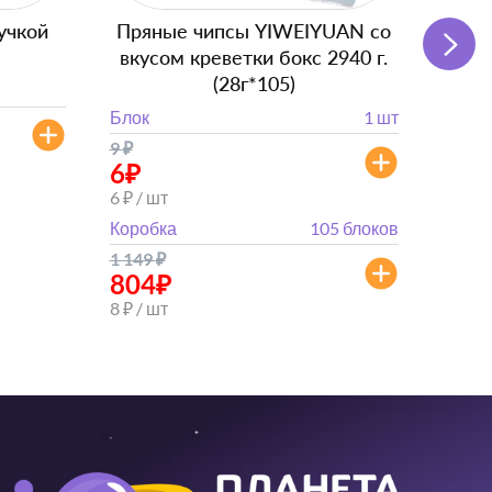
учкой
Пряные чипсы YIWEIYUAN со
Подг
вкусом креветки бокс 2940 г.
с
(28г*105)
Блок
Блок
1 шт
от 
9
₽
от 882
6
₽
6 ₽ / шт
Коробка
105 блоков
1 149
₽
804
₽
8 ₽ / шт