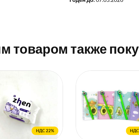
им товаром также пок
НДС 22%
НДС