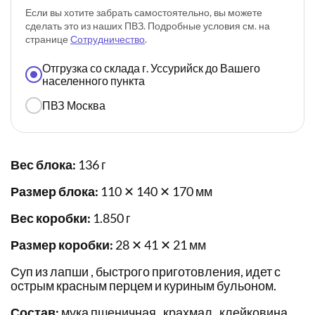
Если вы хотите забрать самостоятельно, вы можете
сделать это из наших ПВЗ. Подробные условия см. на
странице
Сотрудничество
.
Отгрузка со склада г. Уссурийск до Вашего
населенного пункта
ПВЗ Москва
Вес блока:
136 г
Размер блока:
110 ✕ 140 ✕ 170 мм
Вес коробки:
1.850 г
Размер коробки:
28 ✕ 41 ✕ 21 мм
Суп из лапши , быстрого приготовления, идет с
острым красным перцем и куриным бульоном.
Состав:
мука пшеничная , крахмал , клейковина ,