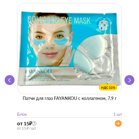
НДС 22%
Патчи для глаз FAYANKOU с коллагеном, 7,9 г
Zhen 
"
Блок
1 шт
Блок
от 15
₽
от 57
?
от 15 ₽ / шт
от 57 ₽ 