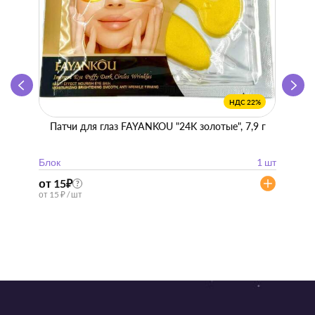
НДС 22%
Патчи для глаз FAYANKOU "24K золотые", 7,9 г
Zhen 
"
Блок
1 шт
Блок
от 15
₽
от 57
?
от 15 ₽ / шт
от 57 ₽ 