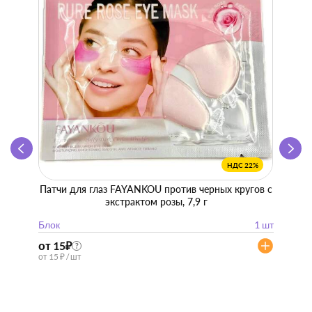
НДС 22%
Патчи для глаз FAYANKOU против черных кругов с
Zhen 
экстрактом розы, 7,9 г
"
Блок
1 шт
Блок
от 15
₽
от 57
?
от 15 ₽ / шт
от 57 ₽ 