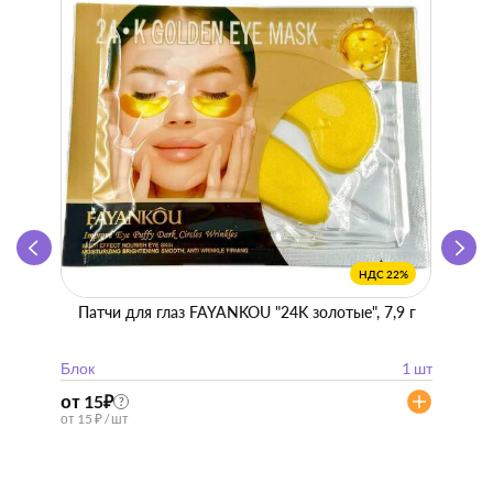
НДС 22%
Патчи для глаз FAYANKOU "24K золотые", 7,9 г
Zhen 
"
Блок
1 шт
Блок
от 15
₽
от 57
?
от 15 ₽ / шт
от 57 ₽ 