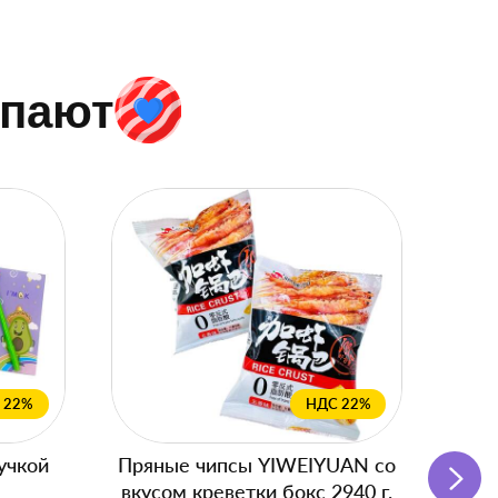
упают
 22%
НДС 22%
учкой
Пряные чипсы YIWEIYUAN со
Подг
вкусом креветки бокс 2940 г.
с