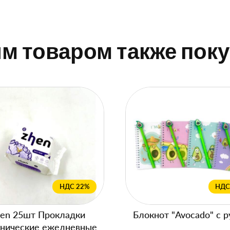
им товаром также пок
НДС 22%
НДС
en 25шт Прокладки
Блокнот "Avocado" с р
енические ежедневные