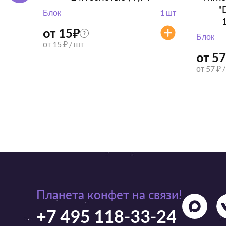
"
Блок
1 шт
от 15
₽
?
Блок
от 15 ₽ / шт
от 57
от 57 ₽ 
Планета конфет на связи!
+7 495 118-33-24