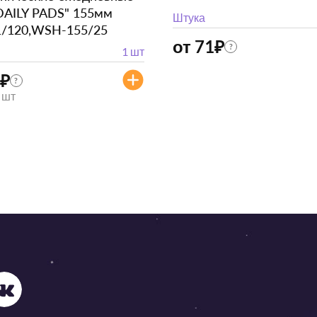
DAILY PADS" 155мм
Штука
1/120,WSH-155/25
от 71
₽
?
1 шт
₽
?
/ шт