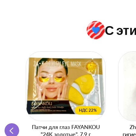
С эт
НДС 22%
Патчи для глаз FAYANKOU
Zh
"24K золотые", 7,9 г
гиги