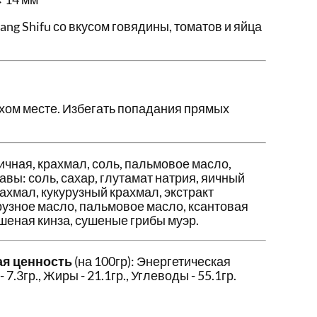
g Shifu со вкусом говядины, томатов и яйца
ухом месте. Избегать попадания прямых
чная, крахмал, соль, пальмовое масло,
ы: соль, сахар, глутамат натрия, яичный
хмал, кукурузный крахмал, экстракт
рузное масло, пальмовое масло, ксантовая
ушеная кинза, сушеные грибы муэр.
ая ценность
(на 100гр): Энергетическая
- 7.3гр., Жиры - 21.1гр., Углеводы - 55.1гр.