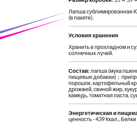
Лапша сублимированная Kan
(в пакете).
Условия хранения
Хранить в прохладном и с
солнечных лучей.
Состав:
лапша (мука пшени
пищевые добавки)；приправ
порошок, картофельный кра
дрожжей, свиной жир, куку
камедь, томатная паста, с
Энергетическая и пищев
ценность - 439 Ккал., Белки 