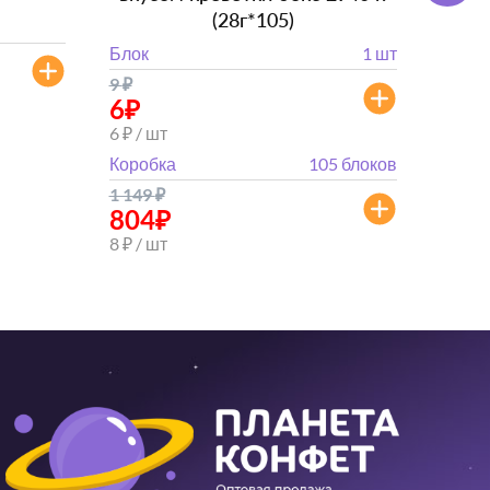
(28г*105)
Блок
Блок
1 шт
от 
9
₽
от 882
6
₽
6 ₽ / шт
Коробка
105 блоков
1 149
₽
804
₽
8 ₽ / шт