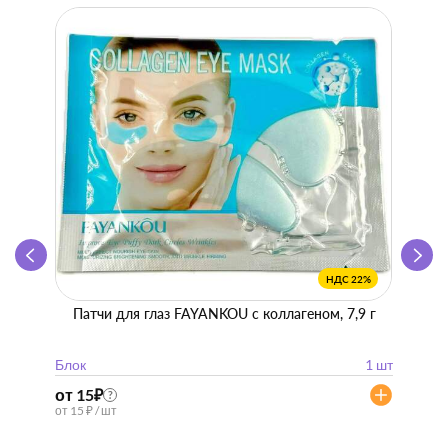
НДС 22%
Патчи для глаз FAYANKOU с коллагеном, 7,9 г
Zhen 
"
Блок
1 шт
Блок
от 15
₽
от 57
?
от 15 ₽ / шт
от 57 ₽ 