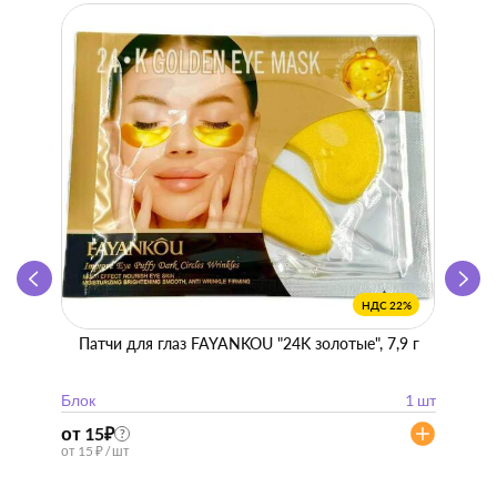
НДС 22%
Патчи для глаз FAYANKOU "24K золотые", 7,9 г
Zhen 
"
Блок
1 шт
Блок
от 15
₽
от 57
?
от 15 ₽ / шт
от 57 ₽ 