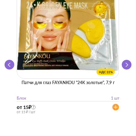
НДС 22%
Патчи для глаз FAYANKOU "24K золотые", 7,9 г
Zhen 
"
Блок
1 шт
Блок
от 15
₽
от 57
?
от 15 ₽ / шт
от 57 ₽ 