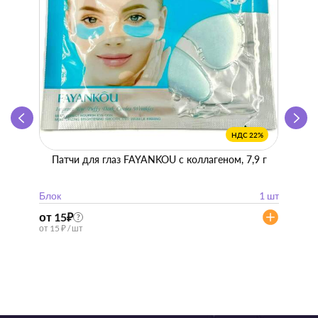
НДС 22%
Патчи для глаз FAYANKOU с коллагеном, 7,9 г
Zhen 
"
Блок
1 шт
Блок
от 15
₽
от 57
?
от 15 ₽ / шт
от 57 ₽ 