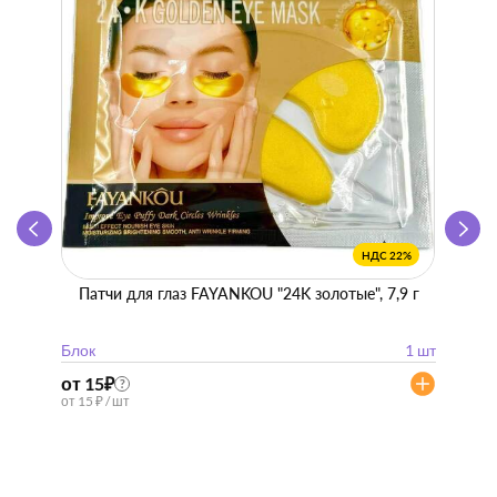
НДС 22%
Патчи для глаз FAYANKOU "24K золотые", 7,9 г
Zhen 
"
Блок
1 шт
Блок
от 15
₽
от 57
?
от 15 ₽ / шт
от 57 ₽ 