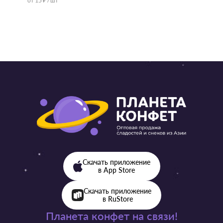
от 15 ₽ / шт
от 57 ₽ 
Скачать приложение
в App Store
Скачать приложение
в RuStore
Планета конфет на связи!