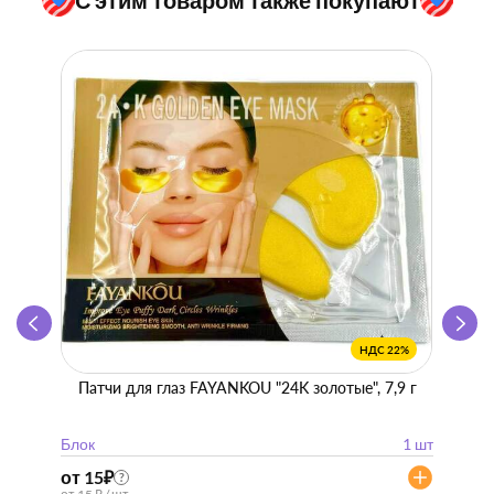
НДС 22%
Патчи для глаз FAYANKOU "24K золотые", 7,9 г
Zhen 
"
Блок
1 шт
Блок
от 15
₽
от 57
?