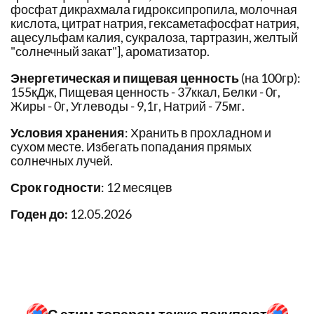
фосфат дикрахмала гидроксипропила, молочная
кислота, цитрат натрия, гексаметафосфат натрия,
ацесульфам калия, сукралоза, тартразин, желтый
"солнечный закат"], ароматизатор.
Энергетическая и пищевая ценность
(на 100гр):
155кДж, Пищевая ценность - 37ккал, Белки - 0г,
Жиры - 0г, Углеводы - 9,1г, Натрий - 75мг.
Условия хранения
: Хранить в прохладном и
сухом месте. Избегать попадания прямых
солнечных лучей.
Срок годности
: 12 месяцев
Годен до:
12.05.2026
С этим товаром также покупают