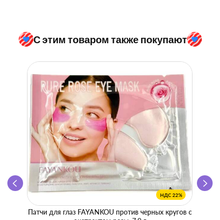
С этим товаром также покупают
НДС 22%
Патчи для глаз FAYANKOU против черных кругов с
Zhen 