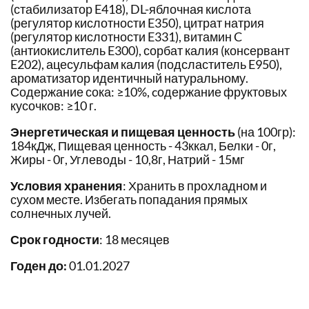
(стабилизатор E418), DL-яблочная кислота
(регулятор кислотности E350), цитрат натрия
(регулятор кислотности E331), витамин C
(антиокислитель E300), сорбат калия (консервант
E202), ацесульфам калия (подсластитель E950),
ароматизатор идентичный натуральному.
Содержание сока: ≥10%, cодержание фруктовых
кусочков: ≥10 г.
Энергетическая и пищевая ценность
(на 100гр):
184кДж, Пищевая ценность - 43ккал, Белки - 0г,
Жиры - 0г, Углеводы - 10,8г, Натрий - 15мг
Условия хранения
: Хранить в прохладном и
сухом месте. Избегать попадания прямых
солнечных лучей.
Срок годности
: 18 месяцев
Годен до:
01.01.2027