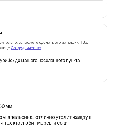
и
оятельно, вы можете сделать это из наших ПВЗ.
ранице
Сотрудничество
.
ссурийск до Вашего населенного пункта
60 мм
ом апельсина , отлично утолит жажду в
я тех кто любит морсы и соки .