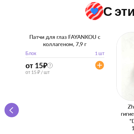
С эт
Патчи для глаз FAYANKOU с
коллагеном, 7,9 г
Блок
1 шт
от 15
₽
?
от 15 ₽ / шт
Zh
гиги
"