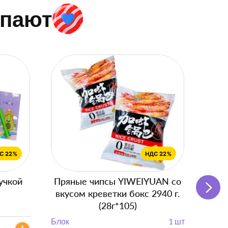
упают
учкой
Пряные чипсы YIWEIYUAN со
Подг
вкусом креветки бокс 2940 г.
(28г*105)
Блок
Блок
1 шт