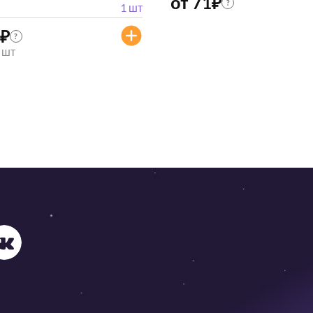
от 71
₽
?
1 шт
₽
?
/ шт