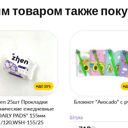
им товаром также пок
en 25шт Прокладки
Блокнот "Avocado" с р
енические ежедневные
DAILY PADS" 155мм
Штука
1/120,WSH-155/25