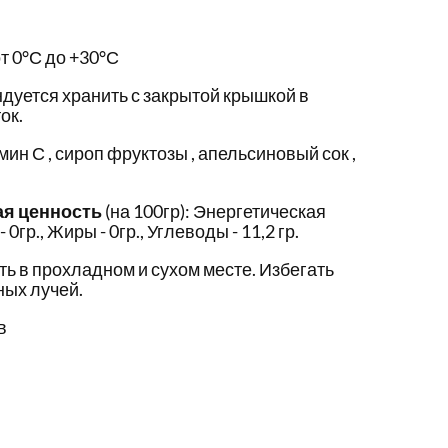
т 0°С до +30°С
дуется хранить с закрытой крышкой в
ок.
амин С , сироп фруктозы , апельсиновый сок ,
ая ценность
(на 100гр): Энергетическая
 0гр., Жиры - 0гр., Углеводы - 11,2 гр.
ть в прохладном и сухом месте. Избегать
ых лучей.
в