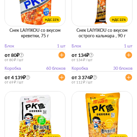
НДС 22%
НДС 22%
Снек LAIYIKOU со вкусом
Снек LAIYIKOU со вкусом
креветки, 75 г
острого кальмара , 90 г
Блок
1 шт
Блок
1 шт
от 80
₽
от 134
₽
?
?
от 80 ₽ / шт
от 134 ₽ / шт
Коробка
60 блоков
Коробка
30 блоков
от 4 139
₽
от 3 374
₽
?
?
от 69 ₽ / шт
от 112 ₽ / шт