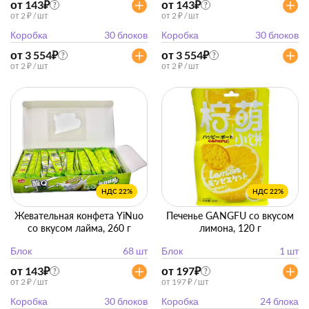
от 143
₽
от 143
₽
?
?
от 2 ₽ / шт
от 2 ₽ / шт
Коробка
30 блоков
Коробка
30 блоков
от 3 554
₽
от 3 554
₽
?
?
от 2 ₽ / шт
от 2 ₽ / шт
НДС 22%
НДС 22%
Жевательная конфета YiNuo
Печенье GANGFU со вкусом
со вкусом лайма, 260 г
лимона, 120 г
Блок
68 шт
Блок
1 шт
от 143
₽
от 197
₽
?
?
от 2 ₽ / шт
от 197 ₽ / шт
Коробка
30 блоков
Коробка
24 блока