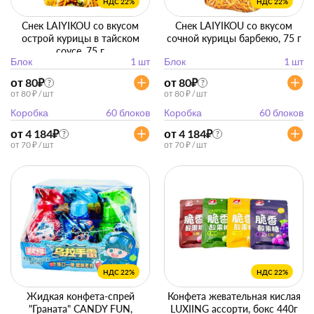
НДС 22%
НДС 22%
Снек LAIYIKOU со вкусом
Снек LAIYIKOU со вкусом
острой курицы в тайском
сочной курицы барбекю, 75 г
соусе, 75 г
Блок
1 шт
Блок
1 шт
от 80
₽
от 80
₽
?
?
от 80 ₽ / шт
от 80 ₽ / шт
Коробка
60 блоков
Коробка
60 блоков
от 4 184
₽
от 4 184
₽
?
?
от 70 ₽ / шт
от 70 ₽ / шт
НДС 22%
НДС 22%
Жидкая конфета-спрей
Конфета жевательная кислая
"Граната" CANDY FUN,
LUXIING ассорти, бокс 440г