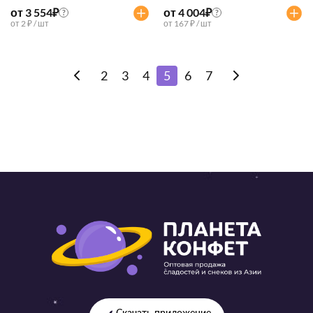
от 3 554
₽
от 4 004
₽
?
?
от 2 ₽ / шт
от 167 ₽ / шт
2
3
4
5
6
7
Скачать приложение