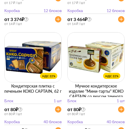
от 17 ₽ / шт
от 17 ₽ / шт
Коробка
12 блоков
Коробка
12 блоков
от 3 374
₽
от 3 464
₽
?
?
от 14 ₽ / шт
от 14 ₽ / шт
НДС 22%
НДС 22%
Кондитерская плитка с
Мучное кондитерское
печеньем KOKO CAPTAIN, 62 г
изделие "Мини-тарты" KOKO
CAPTAIN со вкусом темного
Блок
1 шт
Блок
1 шт
шоколада, 58 г
от 80
₽
от 80
₽
?
?
от 80 ₽ / шт
от 80 ₽ / шт
Коробка
40 блоков
Коробка
40 блоков