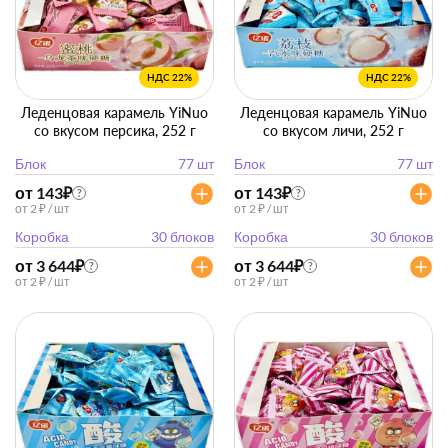
НДС 22%
НДС 22%
Леденцовая карамель YiNuo
Леденцовая карамель YiNuo
со вкусом персика, 252 г
со вкусом личи, 252 г
Блок
77 шт
Блок
77 шт
от 143
₽
от 143
₽
?
?
от 2 ₽ / шт
от 2 ₽ / шт
Коробка
30 блоков
Коробка
30 блоков
от 3 644
₽
от 3 644
₽
?
?
от 2 ₽ / шт
от 2 ₽ / шт