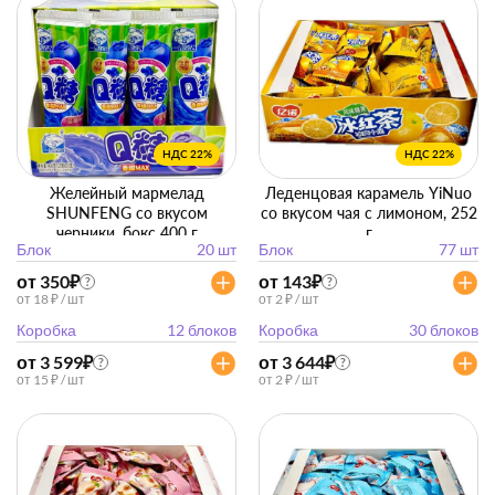
НДС 22%
НДС 22%
Желейный мармелад
Леденцовая карамель YiNuo
SHUNFENG со вкусом
со вкусом чая с лимоном, 252
черники, бокс 400 г
г
Блок
20 шт
Блок
77 шт
(20г*20шт)
от 350
₽
от 143
₽
?
?
от 18 ₽ / шт
от 2 ₽ / шт
Коробка
12 блоков
Коробка
30 блоков
от 3 599
₽
от 3 644
₽
?
?
от 15 ₽ / шт
от 2 ₽ / шт