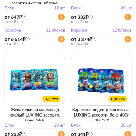
ассорти вкусов (яблоко,
Блок
12 шт
Блок
20 шт
клубника, кола), бокс 552 мл
(46 мл*12 упак)
от 647
₽
от 332
₽
?
?
от 54 ₽ / шт
от 17 ₽ / шт
Коробка
12 блоков
Коробка
12 блоков
от 6 614
₽
от 3 374
₽
?
?
от 46 ₽ / шт
от 14 ₽ / шт
НДС 22%
НДС 22%
Жевательный мармелад
Карамель леденцовая кислая
кислый LUXIING ассорти,
LUXIING ассорти, бокс 400г
бокс 440г
(20г*20)
Блок
20 шт
Блок
20 шт
от 332
₽
от 341
₽
?
?