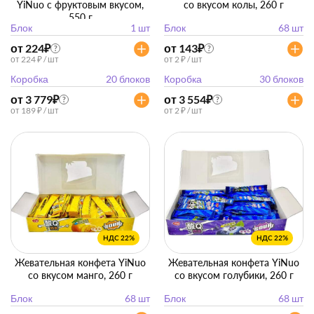
YiNuo с фруктовым вкусом,
со вкусом колы, 260 г
550 г
Блок
1 шт
Блок
68 шт
от 224
₽
от 143
₽
?
?
от 224 ₽ / шт
от 2 ₽ / шт
Коробка
20 блоков
Коробка
30 блоков
от 3 779
₽
от 3 554
₽
?
?
от 189 ₽ / шт
от 2 ₽ / шт
НДС 22%
НДС 22%
Жевательная конфета YiNuo
Жевательная конфета YiNuo
со вкусом манго, 260 г
со вкусом голубики, 260 г
Блок
68 шт
Блок
68 шт