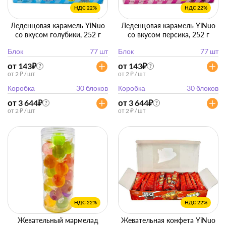
НДС 22%
НДС 22%
Леденцовая карамель YiNuo
Леденцовая карамель YiNuo
со вкусом голубики, 252 г
со вкусом персика, 252 г
Блок
77 шт
Блок
77 шт
от 143
₽
от 143
₽
?
?
от 2 ₽ / шт
от 2 ₽ / шт
Коробка
30 блоков
Коробка
30 блоков
от 3 644
₽
от 3 644
₽
?
?
от 2 ₽ / шт
от 2 ₽ / шт
НДС 22%
НДС 22%
Жевательный мармелад
Жевательная конфета YiNuo