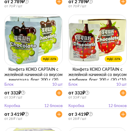
от 2 789
₽
от 2 789
₽
?
?
от 70 ₽ / шт
от 70 ₽ / шт
НДС 22%
НДС 22%
Конфета KOKO CAPTAIN с
Конфета KOKO CAPTAIN с
желейной начинкой со вкусом
желейной начинкой со вкусом
винограда, бокс 200 г. (20
клубники, бокс 200 г. (20 г*10
Блок
10 шт
Блок
10 шт
г*10 упак)
упак)
от 332
₽
от 332
₽
?
?
от 33 ₽ / шт
от 33 ₽ / шт
Коробка
12 блоков
Коробка
12 блоков
от 3 419
₽
от 3 419
₽
?
?
от 28 ₽ / шт
от 28 ₽ / шт