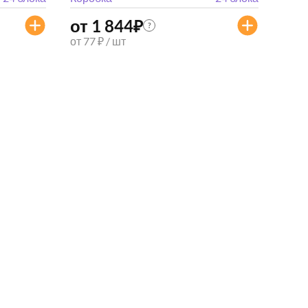
от 1 844
₽
?
от 77 ₽ / шт