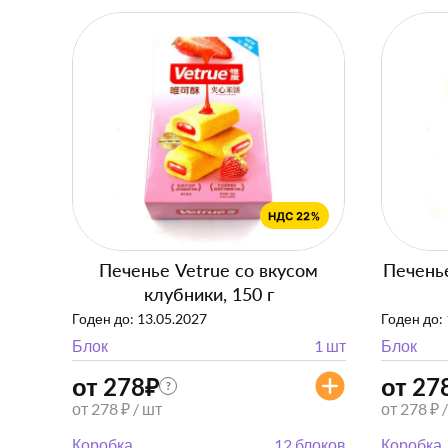
Печенье Vetrue со вкусом
Печенье
клубники, 150 г
Годен до: 13.05.2027
Годен до:
Блок
1 шт
Блок
от 278
₽
от 27
?
от 278 ₽ / шт
от 278 ₽ 
Коробка
12 блоков
Коробка