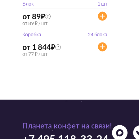
Блок
1 шт
от 89
₽
?
от 89 ₽ / шт
Коробка
24 блока
от 1 844
₽
?
от 77 ₽ / шт
Планета конфет на связи!
+7 495 118-33-24