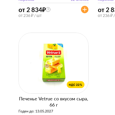
от 2 834
₽
от 2 
?
от 236 ₽ / шт
от 236 ₽ 
Печенье Vetrue со вкусом сыра,
66 г
Годен до: 13.05.2027