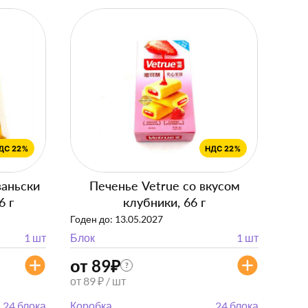
ваньски
Печенье Vetrue со вкусом
6 г
клубники, 66 г
Годен до: 13.05.2027
1 шт
Блок
1 шт
от 89
₽
?
от 89 ₽ / шт
24 блока
Коробка
24 блока