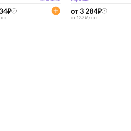
834
₽
от 3 284
₽
?
?
/ шт
от 137 ₽ / шт