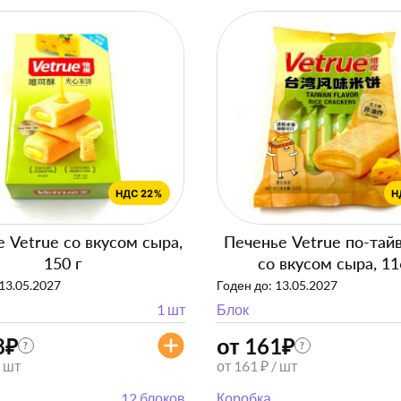
 Vetrue со вкусом сыра,
Печенье Vetrue по-тай
150 г
со вкусом сыра, 11
 13.05.2027
Годен до: 13.05.2027
1 шт
Блок
8
₽
от 161
₽
?
?
/ шт
от 161 ₽ / шт
12 блоков
Коробка